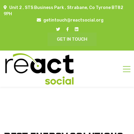
Unit 2 , STS Business Park , Strabane, Co Tyrone BT82
9PH
getintouch@reactsocial.org
GET IN TOUCH