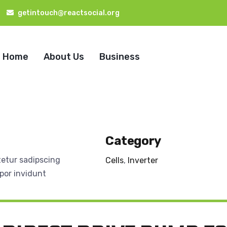
getintouch@reactsocial.org
Home
About Us
Business
Category
tetur sadipscing
Cells
,
Inverter
por invidunt