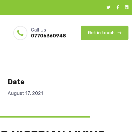
Call Us
Get in touch
07706360948
Date
August 17, 2021