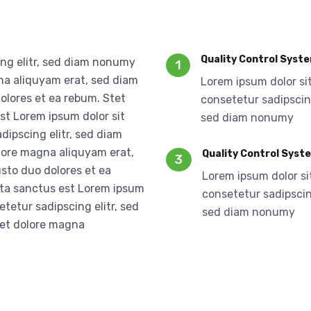
Quality Control Syst
ing elitr, sed diam nonumy
1
na aliquyam erat, sed diam
Lorem ipsum dolor si
olores et ea rebum. Stet
consetetur sadipscing
st Lorem ipsum dolor sit
sed diam nonumy
dipscing elitr, sed diam
lore magna aliquyam erat,
Quality Control Syst
3
sto duo dolores et ea
Lorem ipsum dolor si
ata sanctus est Lorem ipsum
consetetur sadipscing
etetur sadipscing elitr, sed
sed diam nonumy
 et dolore magna